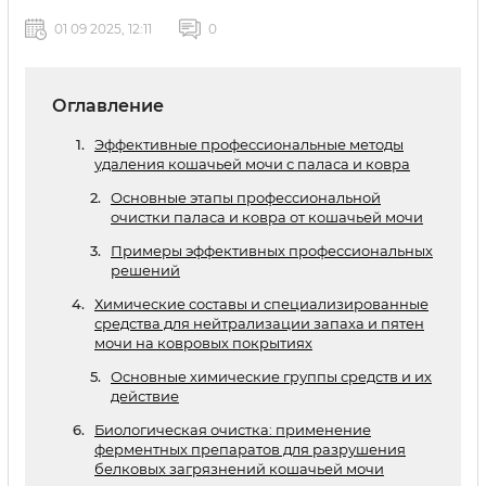
01 09 2025, 12:11
0
Оглавление
Эффективные профессиональные методы
удаления кошачьей мочи с паласа и ковра
Основные этапы профессиональной
очистки паласа и ковра от кошачьей мочи
Примеры эффективных профессиональных
решений
Химические составы и специализированные
средства для нейтрализации запаха и пятен
мочи на ковровых покрытиях
Основные химические группы средств и их
действие
Биологическая очистка: применение
ферментных препаратов для разрушения
белковых загрязнений кошачьей мочи