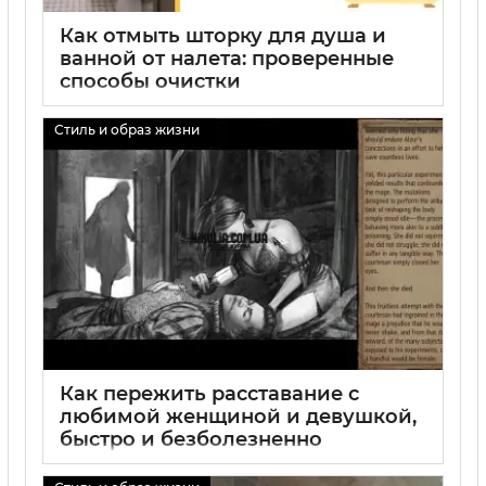
Как отмыть шторку для душа и
ванной от налета: проверенные
способы очистки
01 09 2025
0
Стиль и образ жизни
Как пережить расставание с
любимой женщиной и девушкой,
быстро и безболезненно
справиться с расставанием с
мужчиной