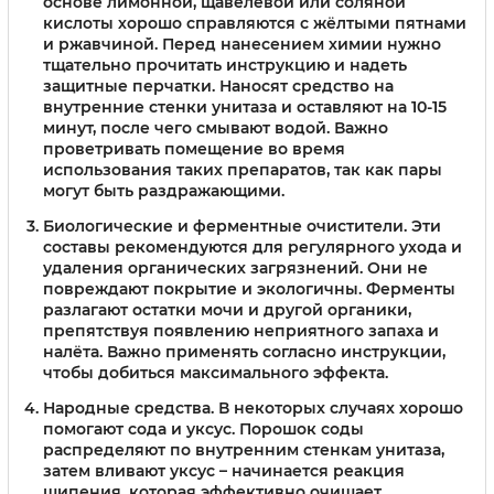
основе лимонной, щавелевой или соляной
кислоты хорошо справляются с жёлтыми пятнами
и ржавчиной. Перед нанесением химии нужно
тщательно прочитать инструкцию и надеть
защитные перчатки. Наносят средство на
внутренние стенки унитаза и оставляют на 10-15
минут, после чего смывают водой. Важно
проветривать помещение во время
использования таких препаратов, так как пары
могут быть раздражающими.
Биологические и ферментные очистители
. Эти
составы рекомендуются для регулярного ухода и
удаления органических загрязнений. Они не
повреждают покрытие и экологичны. Ферменты
разлагают остатки мочи и другой органики,
препятствуя появлению неприятного запаха и
налёта. Важно применять согласно инструкции,
чтобы добиться максимального эффекта.
Народные средства
. В некоторых случаях хорошо
помогают сода и уксус. Порошок соды
распределяют по внутренним стенкам унитаза,
затем вливают уксус – начинается реакция
шипения, которая эффективно очищает