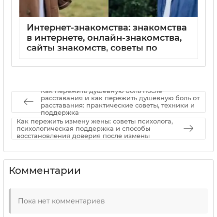
Интернет-знакомства: знакомства
в интернете, онлайн-знакомства,
сайты знакомств, советы по
онлайн-знакомствам,
безопасность в интернете,
переписки и первые свидания
онлайн
Как пережить душевную боль после
расставания и как пережить душевную боль от
02 09 2025
0
расставания: практические советы, техники и
поддержка
Как пережить измену жены: советы психолога,
психологическая поддержка и способы
восстановления доверия после измены
Комментарии
Пока нет комментариев