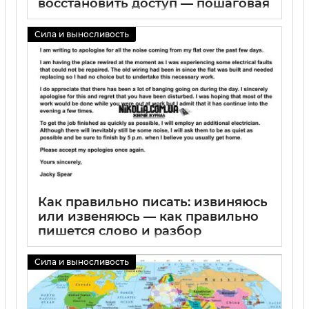
восстановить доступ — пошаговая
инструкция
Сила и выносливость
02 09 2025
0
Как правильно писать: извиняюсь
или извеняюсь — как правильно
пишется слово и разбор
правописания форм глагола
извиняться
Сила и выносливость
02 09 2025
1