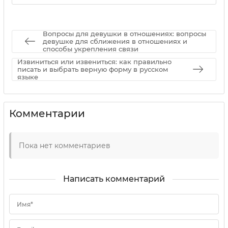
сковородок из нержавейки без
царапин
02 09 2025
0
Вопросы для девушки в отношениях: вопросы
девушке для сближения в отношениях и
способы укрепления связи
Извиниться или извениться: как правильно
писать и выбрать верную форму в русском
языке
Комментарии
Пока нет комментариев
Написать комментарий
Имя*