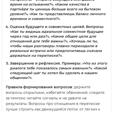
время на остывание?»
,
«Какие качества в
партнёре ты ценишь больше всего на бытовом
уровне?»
,
«Как ты представляешь баланс личного
времени и совместного?»
.
Оценка будущего и совместных целей. Вопросы:
«Как ты видишь идеальное совместное будущее
через год или два?»
,
«Какие общие цели для
отношений для тебя важны?»
,
«Хочешь ли ты,
чтобы наши разговоры плавно переходили в
реальные встречи или предпочитаешь сначала
держаться на переписке?»
.
Завершение и рефлексия. Примеры:
«Что из этого
диалога тебе показалось самым важным?»
,
«Какой
следующий шаг ты хотел бы сделать в нашем
общении?»
.
Правила формирования вопросов
: держите
вопросы открытыми, избегайте обвинений, следите
за темпом; читайте сигналы и не давите на
результаты. Вопросы про отношения в переписке
лучше строить как движущийся поток: от лёгких к