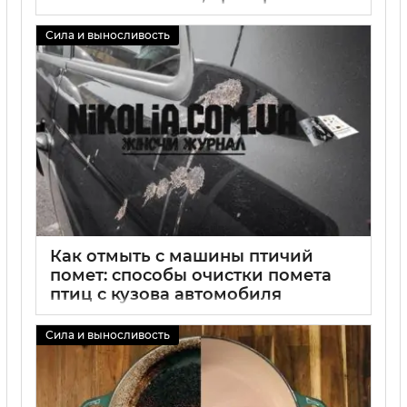
средства и советы по чистке пола
дома
Сила и выносливость
02 09 2025
19
Как отмыть с машины птичий
помет: способы очистки помета
птиц с кузова автомобиля
02 09 2025
0
Сила и выносливость