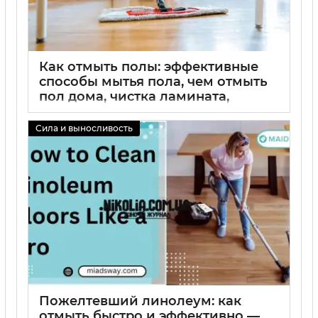
Как отмыть полы: эффективные
способы мытья пола, чем отмыть
пол дома, чистка ламината,
линолеума и плитки, удаление
пятен и запахов без химии
Сила и выносливость
02 09 2025
0
Пожелтевший линолеум: как
отмыть быстро и эффективно —