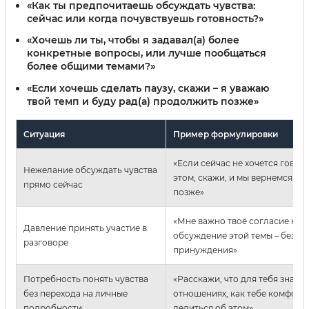
«Как ты предпочитаешь обсуждать чувства:
сейчас или когда почувствуешь готовность?»
«Хочешь ли ты, чтобы я задавал(а) более
конкретные вопросы, или лучше пообщаться
более общими темами?»
«Если хочешь сделать паузу, скажи – я уважаю
твой темп и буду рад(а) продолжить позже»
Ситуация
Пример формулировки
«Если сейчас не хочется говор
Нежелание обсуждать чувства
этом, скажи, и мы вернемся к 
прямо сейчас
позже»
«Мне важно твоё согласие на
Давление принять участие в
обсуждение этой темы – без да
разговоре
принуждения»
Потребность понять чувства
«Расскажи, что для тебя значи
без перехода на личные
отношениях, как тебе комфорт
подробности
делиться об этом»