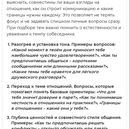
выяснить, совместимы ли ваши взгляды на
отношения, как он строит коммуникацию и какие
границы нужны каждому. Это позволяет не терять
фокус и не задавать слишком личные вопросы сразу.
При подборе тем важно помнить о естественности и
уважении к темпу собеседника.
Разогрев и установка тона. Примеры вопросов:
«Какой момент в твоём дне приносит тебе
наибольшее чувство удовлетворения?»
,
«Как ты
предпочитаешь общаться – короткими
сообщениями или длинными рассказами?»
,
«Какие темы тебе нравятся для лёгкого
дружеского разговора?»
.
Переход к теме отношений. Вопросы, которые
помогают понять базовые ориентиры:
«Что для
тебя значит доверие в паре?»
,
«Как ты понимаешь
честность в отношениях на практике?»
,
«Границы
в отношениях – какие они у тебя?»
.
Глубина ценностей и совместного стиля общения.
Примеры:
«Как ты предпочитаешь решать
конфликты – открыто обсуждать или давать