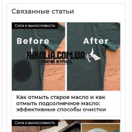
Связанные статьи
Сила и выносливость
Как отмыть старое масло и как
отмыть подсолнечное масло:
эффективные способы очистки
одежды, тканей и бытовых
поверхностей
Сила и выносливость
02 09 2025
0