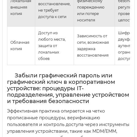
Локальная
физическому
безопасн
восстановление,
внешняя
повреждению
регулярн
не требует
копия
или потере
проверят
доступа к сети
носителя
целостно
Доступ из
Шифрова
Зависимость от
любого места,
двухфакт
Облачная
сети, возможная
защита от
аутентиф
копия
задержка
локальных
ограниче
восстановления
сбоев
доступа
Забыли графический пароль или
графический ключ в корпоративном
устройстве: процедуры IT-
подразделения, управление устройством
и требования безопасности
Эффективная практика опирается на четко
прописанные процедуры, верификацию
пользователя и контроль доступа через инструменты
управления устройствами, такие как MDM/EMM,