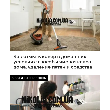
Как отмыть ковер в домашних
условиях: способы чистки ковра
дома, удаление пятен и средства
для уборки ковра, советы по
уходу
Сила и выносливость
02 09 2025
0