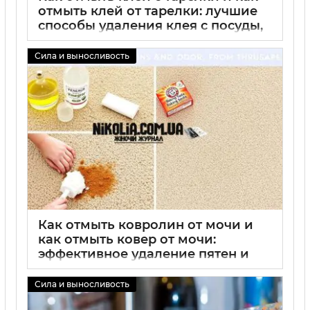
отмыть клей от тарелки: лучшие
способы удаления клея с посуды,
простые средства и советы
Сила и выносливость
02 09 2025
0
Как отмыть ковролин от мочи и
как отмыть ковер от мочи:
эффективное удаление пятен и
запаха, советы по чистке
ковролина и ковра
Сила и выносливость
02 09 2025
0