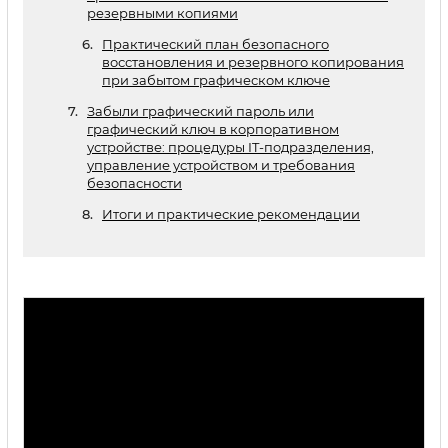
резервными копиями
Практический план безопасного
восстановления и резервного копирования
при забытом графическом ключе
Забыли графический пароль или
графический ключ в корпоративном
устройстве: процедуры IT-подразделения,
управление устройством и требования
безопасности
Итоги и практические рекомендации