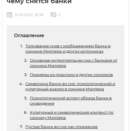
чему снятся банки
31 08 2025, 18:38
0
Оглавление
Толкование снов с изображением банки в
соннике Миллера и других источниках
Основные интерпретации сна с банками от
сонника Миллера
Примеры из практики и других сонников
Символика банки во сне: психологический и
культурный анализ в соннике Миллера
Психологический аспект образа банки в
сновидении
Культурный и символический контекст по
соннику Миллера
Пустые банки во сне как отражение