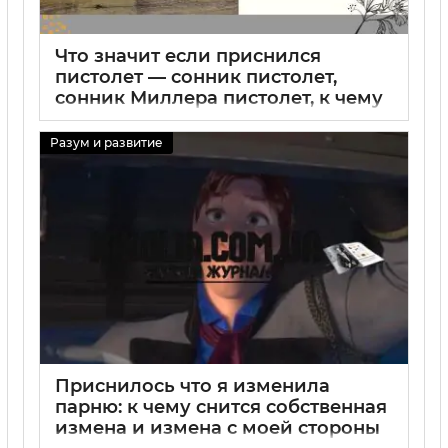
Что значит если приснился
пистолет — сонник пистолет,
сонник Миллера пистолет, к чему
снится пистолет, видеть во сне
пистолет
Разум и развитие
29 08 2025
0
Приснилось что я изменила
парню: к чему снится собственная
измена и измена с моей стороны