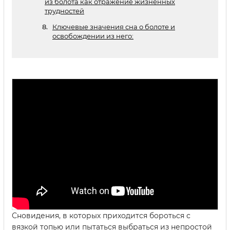
из болота как отражение жизненных
трудностей
Ключевые значения сна о болоте и
освобождении из него:
Сновидения, в которых приходится бороться с
вязкой топью или пытаться выбраться из непростой