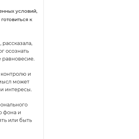
енных условий,
 готовиться к
 рассказала,
ог осознать
 равновесие.
к контролю и
смысл может
и интересы.
ионального
о фона и
ять или быть