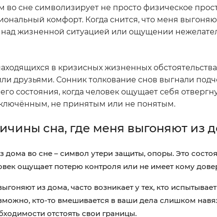
 во сне символизирует не просто физическое прост
иональный комфорт. Когда снится, что меня выгоняют
я над жизненной ситуацией или ощущении нежелате
 находящихся в кризисных жизненных обстоятельства
ли друзьями. Сонник толкование снов выгнали подче
него состояния, когда человек ощущает себя отверг
сключённым, не принятым или не понятым.
чины сна, где меня выгоняют из 
 дома во сне – символ утери защиты, опоры. Это состо
овек ощущает потерю контроля или не имеет кому довер
ыгоняют из дома, часто возникает у тех, кто испытывае
можно, кто-то вмешивается в ваши дела слишком навяз
бходимости отстоять свои границы.