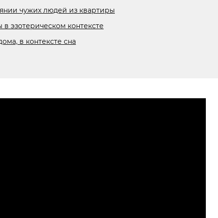
нянии чужих людей из квартиры
ы в эзотерическом контексте
ома, в контексте сна