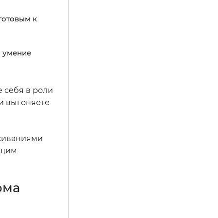
готовым к
и умение
 себя в роли
ми выгоняете
еживаниями
ущим
ома