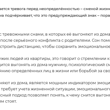
ается тревога перед неопределённостью – сменой жизн
ма подчёркивает, что это предупреждающий знак – пора
с тревожными снами, в которых её выгоняют из дома,
 после серьёзного конфликта с родителями. Сон пом
ыстроить дистанцию, чтобы сохранить эмоциональное
чужих людей из квартиры, это говорит о стремлении 
дится выгонять из дома мужчину, психологический 
янию определённых лиц в жизни или борьбой за сво
оняют из дома, является мощным индикатором эмоц
 требует учета жизненной ситуации, эмоциональног
сный подход позволяет понять, к чему снится выгон
м стоят.