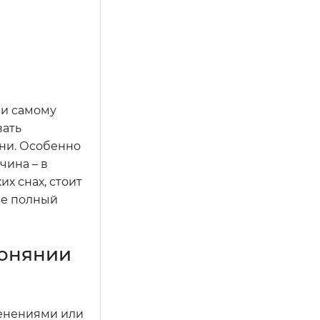
ли самому
вать
зни. Особенно
чина – в
х снах, стоит
лее полный
гонянии
зменениями или