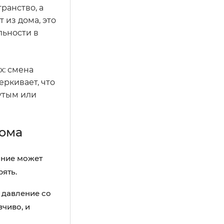
ранство, а
 из дома, это
льности в
х: смена
ркивает, что
нутым или
дома
яние может
ять.
т давление со
чиво, и