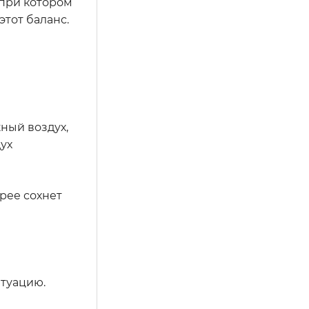
при котором
этот баланс.
ный воздух,
дух
рее сохнет
итуацию.