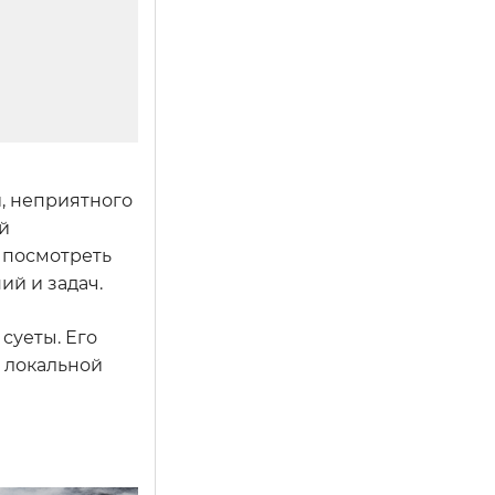
и, неприятного
й
т посмотреть
ий и задач.
суеты. Его
е локальной