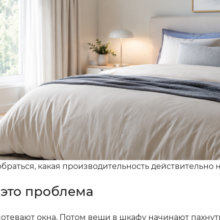
зобраться, какая производительность действительно 
 это проблема
потевают окна. Потом вещи в шкафу начинают пахнут