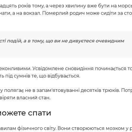
адцять років тому, а через хвилину вже бути на мор
нати, а на вокзал. Померлий родич може сидіти за стол
ті подій, а в тому, що ви не дивуєтеся очевидним
реконливими. Усвідомлене сновидіння починається тод
 під сумнів те, що відбувається.
 полягає не в запам'ятовуванні десятків трюків. Пот
віряти власний стан.
можете спати
вилам фізичного світу. Вони створюються мозком у р