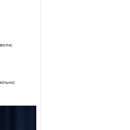
воли;
вільно;