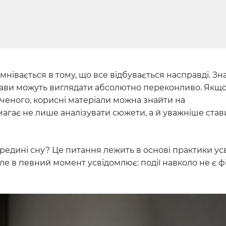
мнівається в тому, що все відбувається насправді. Зн
прави можуть виглядати абсолютно переконливо. Якщо
аченого, корисні матеріали можна знайти на
омагає не лише аналізувати сюжети, а й уважніше став
ередині сну? Це питання лежить в основі практики у
але в певний момент усвідомлює: події навколо не є 