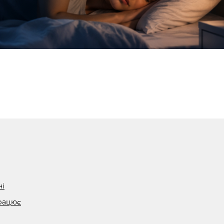
ні
працює