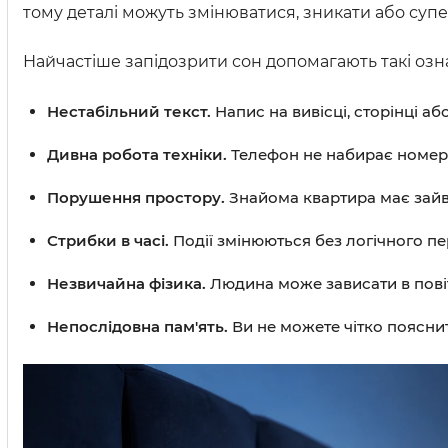
тому деталі можуть змінюватися, зникати або супе
Найчастіше запідозрити сон допомагають такі озн
Нестабільний текст.
Напис на вивісці, сторінці а
Дивна робота техніки.
Телефон не набирає номер,
Порушення простору.
Знайома квартира має зайві
Стрибки в часі.
Події змінюються без логічного пе
Незвичайна фізика.
Людина може зависати в повіт
Непослідовна пам'ять.
Ви не можете чітко пояснит