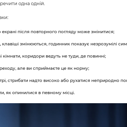
речити одна одній.
аки:
бо екрані після повторного погляду може змінитися;
 клавіші змінюються, годинник показує незрозумілі сим
 кімнати, коридори ведуть не туди, де повинні;
реходу, але ви сприймаєте це як норму;
рі, стрибати надто високо або рухатися неприродно по
и, як опинилися в певному місці.