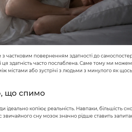
не з частковим поверненням здатності до самоспосте
і ця здатність часто послаблена. Саме тому ми може
іж містами або зустрічі з людьми з минулого як щось
о, що спимо
ди ідеально копіює реальність. Навпаки, більшість сн
ас звичайного сну мозок значно рідше ставить запит