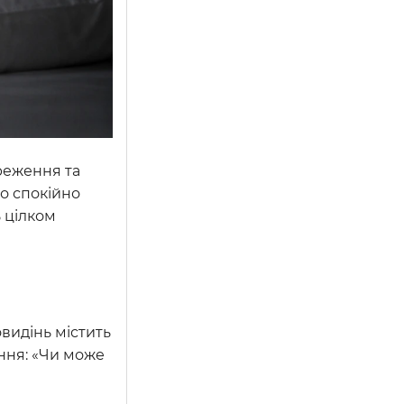
реження та
мо спокійно
 цілком
овидінь містить
ання: «Чи може