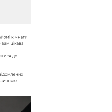
айомі кімнати,
 вам цікава
итися до
свідомлених
фізичною