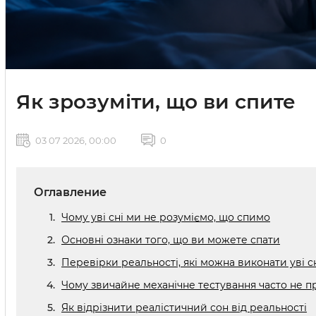
Як зрозуміти, що ви спите
03 07 2026, 00:00
0
Оглавление
Чому уві сні ми не розуміємо, що спимо
Основні ознаки того, що ви можете спати
Перевірки реальності, які можна виконати уві с
Чому звичайне механічне тестування часто не 
Як відрізнити реалістичний сон від реальності