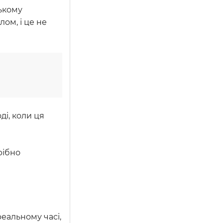
ському
ом, і це не
і, коли ця
рібно
еальному часі,