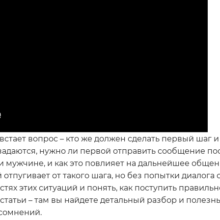
встает вопрос – кто же должен сделать первый шаг и
задаются, нужно ли первой отправить сообщение по
ли мужчине, и как это повлияет на дальнейшее обще
отпугивает от такого шага, но без попытки диалога
тях этих ситуаций и понять, как поступить правильн
статьи – там вы найдете детальный разбор и полезн
 сомнений.