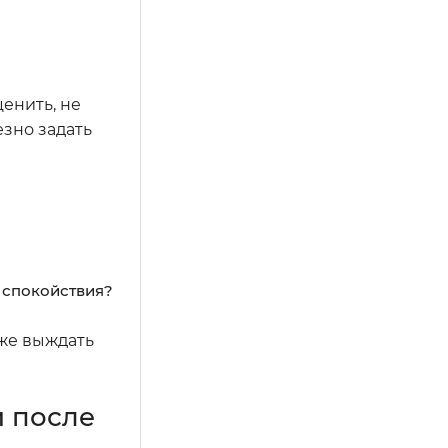
енить, не
зно задать
и спокойствия?
 же выждать
 после