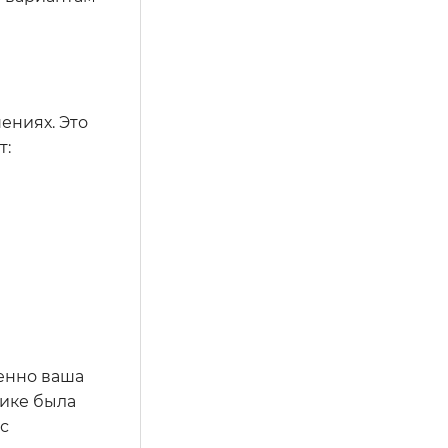
ениях. Это
т:
менно ваша
тике была
с