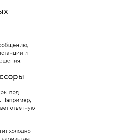
ых
сообщению,
истанции и
решения.
 ссоры
оры под
. Например,
овет ответную
етит холодно
м вариантам