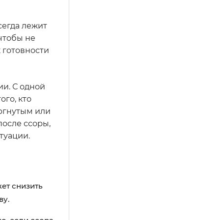
сегда лежит
чтобы не
 готовности
и. С одной
ого, кто
ергнутым или
после ссоры,
туации.
жет снизить
ву.