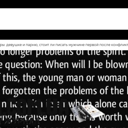
оры: девушке и парню, стоит ли писать мужчине первой после конфлик