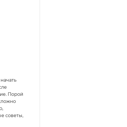
 начать
сле
ние. Порой
 сложно
о,
ые советы,