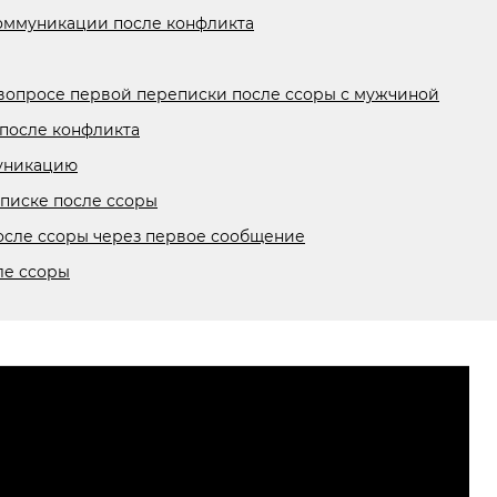
оммуникации после конфликта
вопросе первой переписки после ссоры с мужчиной
после конфликта
муникацию
писке после ссоры
после ссоры через первое сообщение
ле ссоры