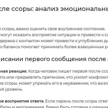
сле ссоры: анализ эмоциональн
 ссоры, важно оценить свое внутреннее состояние.
 могут исказить восприятие ситуации и привести к 
адержка с контактом может привести к углублению д
о баланса помогает принимать более взвешенные 
исании первого сообщения после
ная реакция
. Когда человек пишет первой после сс
ть или предъявлять претензии, что усилит конфликт
 ссоры, может упрекать его в неуважении, что выз
й уровень.
е восприятие ответа
. Если парень после ссоры отв
 обиды и непонимания. Важно быть готовым к разны