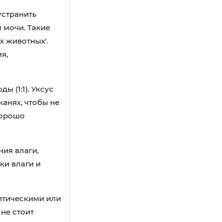
устранить
 мочи. Такие
х животных'.
я,
 (1:1). Уксус
канях, чтобы не
хорошо
ия влаги,
ки влаги и
ептическими или
не стоит