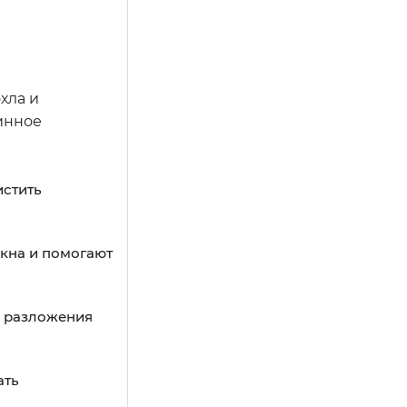
хла и
инное
истить
окна и помогают
о разложения
ать