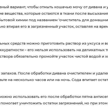
ный вариант, чтобы отмыть кошачью мочу от дивана и 
е вещества, которые остаются в ткани после высыхания
бытовой химии под названием 'очиститель для домашни
но втирая его в загрязненный участок, оставляя на врем
ых средств можно приготовить раствор из уксуса и воды
ккуратности – его нельзя использовать на деликатных т
аствора обязательно промойте участок чистой водой и 
апахов. После обработки дивана очистителем и удален
ьте на несколько часов или на ночь. Сода впитает остат
 можно использовать его после обработки пятна антис
помогает уничтожить остатки загрязнений, но при этом 