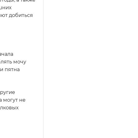
шних
яют добиться
ачала
блять мочу
 и пятна
другие
 могут не
елковых