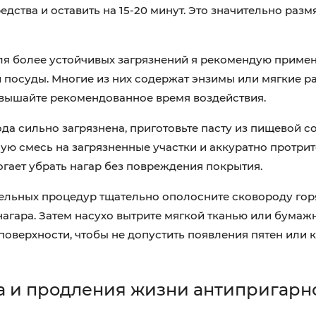
дства и оставить на 15-20 минут. Это значительно размя
Для более устойчивых загрязнений я рекомендую примен
посуды. Многие из них содержат энзимы или мягкие р
евышайте рекомендованное время воздействия.
ода сильно загрязнена, приготовьте пасту из пищевой с
ую смесь на загрязненные участки и аккуратно протрит
огает убрать нагар без повреждения покрытия.
тельных процедур тщательно ополосните сковороду гор
нагара. Затем насухо вытрите мягкой тканью или бума
поверхности, чтобы не допустить появления пятен или 
да и продления жизни антипригарн