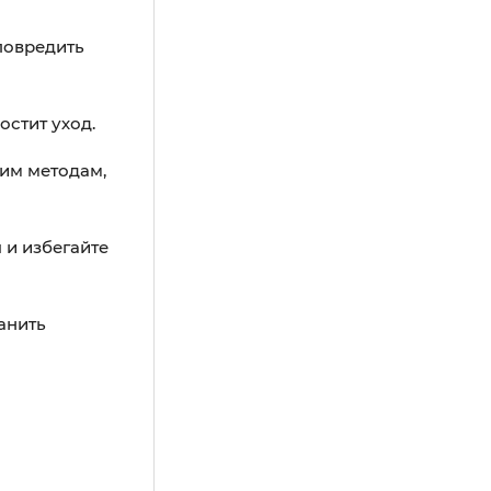
повредить
остит уход.
ним методам,
 и избегайте
анить