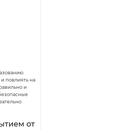
разованию
 и повлиять на
равильно и
 безопасные
язательно
ытием от