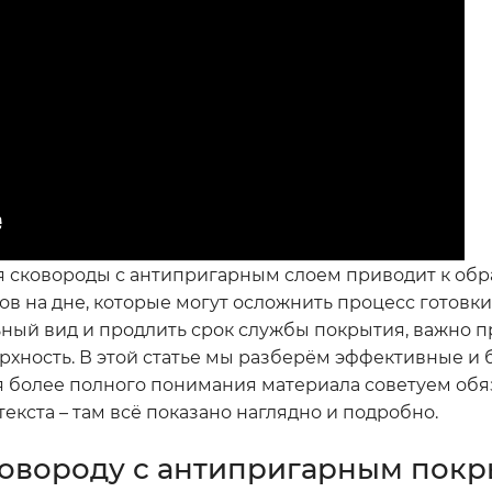
ия сковороды с антипригарным слоем приводит к об
в на дне, которые могут осложнить процесс готовки
ьный вид и продлить срок службы покрытия, важно п
рхность. В этой статье мы разберём эффективные и
ля более полного понимания материала советуем об
екста – там всё показано наглядно и подробно.
ковороду с антипригарным покр