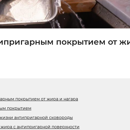
типригарным покрытием от ж
гарным покрытием от жира и нагара
ным покрытием
 жизни антипригарной сковороды
 жира с антипригарной поверхности