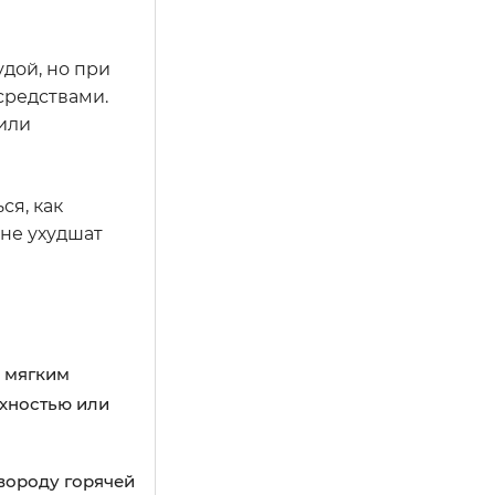
дой, но при
средствами.
или
ся, как
 не ухудшат
с мягким
рхностью или
вороду горячей