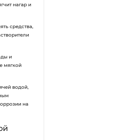
гчит нагар и
ять средства,
астворители
оды и
е мягкой
ячей водой,
жным
коррозии на
ой