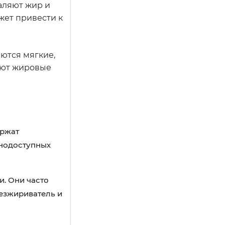
аляют жир и
жет привести к
ются мягкие,
яют жировые
ржат
днодоступных
. Они часто
езжириватель и