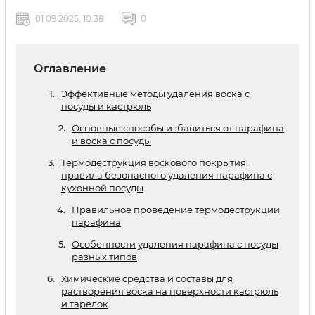
01 09 2025, 10:38
0
Оглавление
Эффективные методы удаления воска с
посуды и кастрюль
Основные способы избавиться от парафина
и воска с посуды
Термодеструкция воскового покрытия:
правила безопасного удаления парафина с
кухонной посуды
Правильное проведение термодеструкции
парафина
Особенности удаления парафина с посуды
разных типов
Химические средства и составы для
растворения воска на поверхности кастрюль
и тарелок