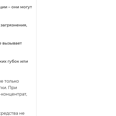
ции – они могут
 загрязнения,
не вызывает
ких губок или
е только
тки. При
-концентрат,
средства не