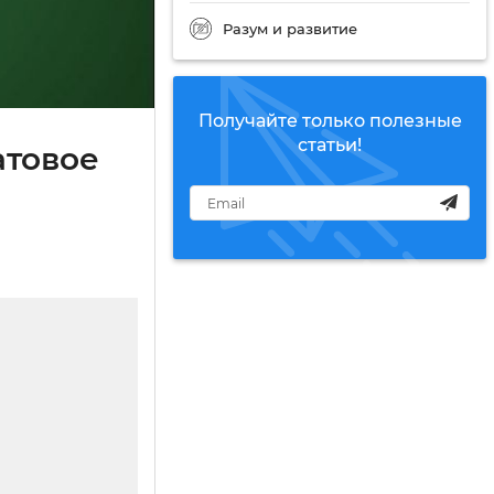
Разум и развитие
Получайте только полезные
статьи!
атовое