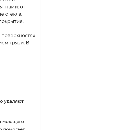
ятнами: от
е стекла,
покрытие.
х поверхностях
ем грязи. В
о удаляют
го моющего
о помогает