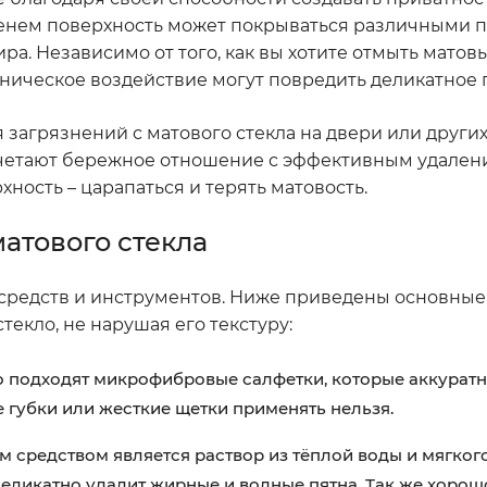
менем поверхность может покрываться различными п
ра. Независимо от того, как вы хотите отмыть матовы
аническое воздействие могут повредить деликатное 
 загрязнений с матового стекла на двери или други
очетают бережное отношение с эффективным удалени
хность – царапаться и терять матовость.
атового стекла
средств и инструментов. Ниже приведены основные
екло, не нарушая его текстуру:
 подходят микрофибровые салфетки, которые аккуратн
е губки или жесткие щетки применять нельзя.
 средством является раствор из тёплой воды и мягко
деликатно удалит жирные и водные пятна. Так же хорош