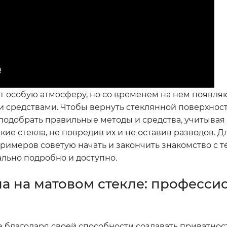
ет особую атмосферу, но со временем на нем появля
 средствами. Чтобы вернуть стеклянной поверхнос
 подобрать правильные методы и средства, учитывая
акие стекла, не повредив их и не оставив разводов. Д
римеров советую начать и закончить знакомство с 
ально подробно и доступно.
на на матовом стекле: професс
е благодаря своей способности создавать приватнос