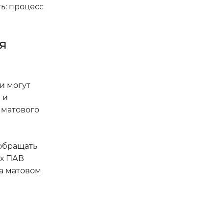
ь: процесс
я
и могут
 и
 матового
 обращать
их ПАВ
а матовом