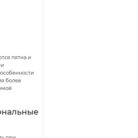
ются пятна и
ти
 особенности
ля более
темой
иональные
ть при