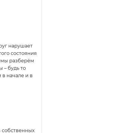
пруг нарушает
этого состояния
е мы разберём
 – будь то
в начале и в
в собственных