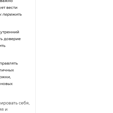
 важно
ует вести
к пережить
нутренний
ть доверие
ить
управлять
 личных
ржки,
 новых
ировать себя,
ия и