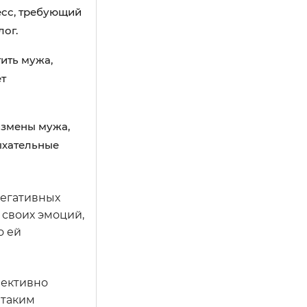
есс, требующий
лог.
ить мужа,
ет
измены мужа,
ыхательные
негативных
 своих эмоций,
о ей
фективно
 таким