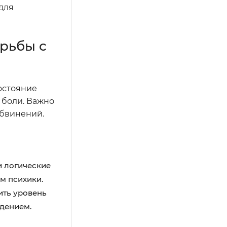
для
рьбы с
остояние
 боли. Важно
обвинений.
и логические
зм психики.
ить уровень
едением.