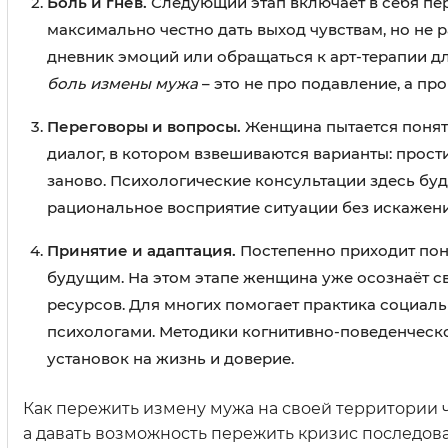
Боль и гнев.
Следующий этап включает в себя пер
максимально честно дать выход чувствам, но не р
дневник эмоций или обращаться к арт-терапии д
боль измены мужа
– это не про подавление, а п
Переговоры и вопросы.
Женщина пытается понять
диалог, в котором взвешиваются варианты: прости
заново. Психологические консультации здесь бу
рациональное восприятие ситуации без искажени
Принятие и адаптация.
Постепенно приходит пони
будущим. На этом этапе женщина уже осознаёт с
ресурсов. Для многих помогает практика социал
психологами. Методики когнитивно-поведенческ
установок на жизнь и доверие.
Как пережить измену мужа на своей территории ч
а давать возможность пережить кризис последов