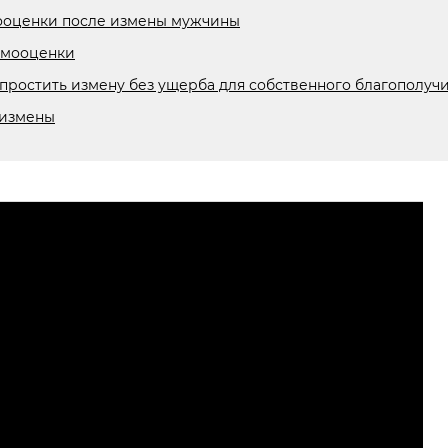
ооценки после измены мужчины
амооценки
простить измену без ущерба для собственного благополуч
 измены