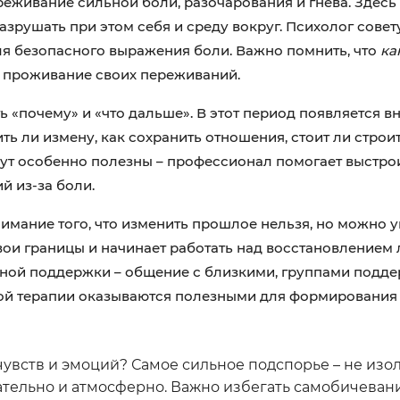
еживание сильной боли, разочарования и гнева. Здесь
азрушать при этом себя и среду вокруг. Психолог совет
ля безопасного выражения боли. Важно помнить, что
ка
ро проживание своих переживаний.
 «почему» и «что дальше». В этот период появляется в
ть ли измену, как сохранить отношения, стоит ли строи
дут особенно полезны – профессионал помогает выстро
й из-за боли.
мание того, что изменить прошлое нельзя, но можно 
вои границы и начинает работать над восстановлением
ьной поддержки – общение с близкими, группами подде
ой терапии оказываются полезными для формирования
увств и эмоций? Самое сильное подспорье – не изол
ательно и атмосферно. Важно избегать самобичеван