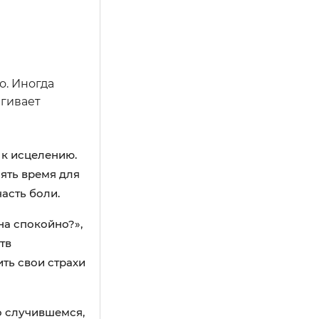
о. Иногда
ягивает
 к исцелению.
ять время для
асть боли.
а спокойно?»,
тв
ть свои страхи
о случившемся,