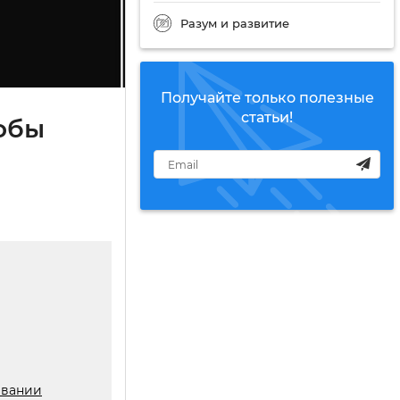
Разум и развитие
Получайте только полезные
статьи!
собы
ывании