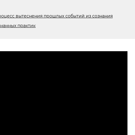
роцесс вытеснения прошлых событий из сознания
нанных практик