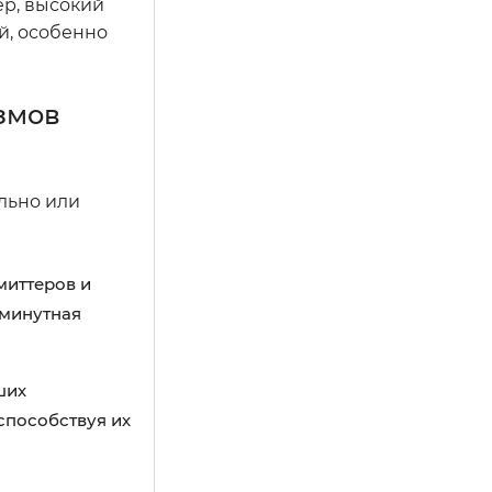
ер, высокий
й, особенно
змов
льно или
миттеров и
-минутная
ших
способствуя их