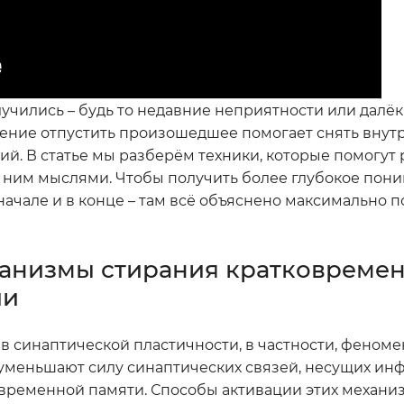
лучились – будь то недавние неприятности или далё
Умение отпустить произошедшее помогает снять внут
й. В статье мы разберём техники, которые помогут р
к ним мыслями. Чтобы получить более глубокое пон
начале и в конце – там всё объяснено максимально 
анизмы стирания кратковреме
ии
в синаптической пластичности, в частности, феном
уменьшают силу синаптических связей, несущих ин
ковременной памяти. Способы активации этих механи