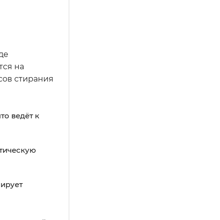
де
тся на
сов стирания
то ведёт к
птическую
лирует