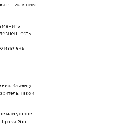
тношения к ним
 изменить
олезненность
о извлечь
ания. Клиенту
зритель. Такой
е или устное
образы. Это