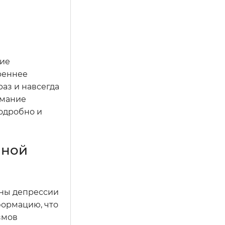
кие
реннее
аз и навсегда
имание
подробно и
нной
ены депрессии
формацию, что
змов