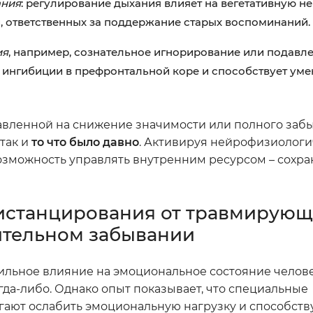
ания
: регулирование дыхания влияет на вегетативную н
, ответственных за поддержание старых воспоминаний.
ия
, например, сознательное игнорирование или подавл
ы ингибиции в префронтальной коре и способствует у
равленной на снижение значимости или полного заб
, так и
то что было давно
. Активируя нейрофизиолог
озможность управлять внутренним ресурсом – сохра
истанцирования от травмирующ
ительном забывании
льное влияние на эмоциональное состояние челове
огда-либо. Однако опыт показывает, что специальные
гают ослабить эмоциональную нагрузку и способств