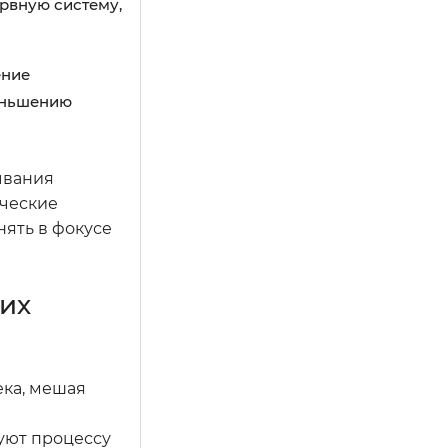
ервную систему,
ение
меньшению
ывания
ические
нять в фокусе
их
ка, мешая
уют процессу