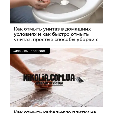
Как отмыть унитаз в домашних
условиях и как быстро отмыть
унитаз: простые способы уборки с
уксусом, содой и лимонной
кислотой
Сила и выносливость
02 09 2025
0
Как отмыть кафельную плитку на