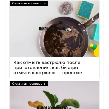
Сила и выносливость
02 09 2025
0
Как отмыть кастрюлю после
приготовления: как быстро
отмыть кастрюлю — простые
способы чистки и советы по
возвращению блеска
Сила и выносливость
02 09 2025
0