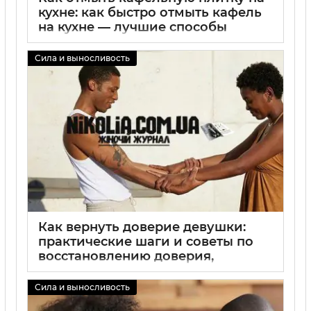
кухне: как быстро отмыть кафель
на кухне — лучшие способы
очистки кафеля
Сила и выносливость
02 09 2025
0
Как вернуть доверие девушки:
практические шаги и советы по
восстановлению доверия,
честность, уважение и открытое
общение для крепких отношений
Сила и выносливость
02 09 2025
0