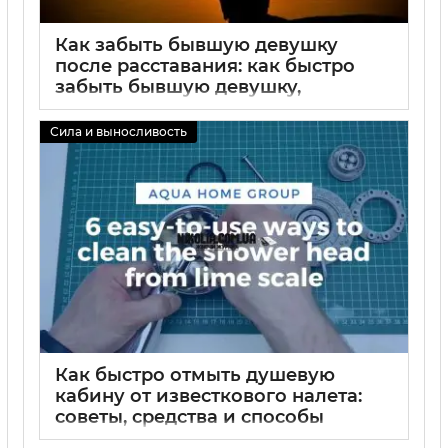
Как забыть бывшую девушку
после расставания: как быстро
забыть бывшую девушку,
практические советы и шаги к
эмоциональному восстановлению
Сила и выносливость
02 09 2025
0
Как быстро отмыть душевую
кабину от известкового налета:
советы, средства и способы
очистки душевой