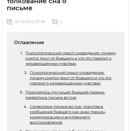
толкование сна о
письме
02 09 2025, 07:36
0
Оглавление
Психологический смысл сновидения: почему
снится текст от бывшего и что это говорит о
незавершённых чувствах
Психологический смысл сновидения:
почему снится текст от бывшего и что это
говорит о незавершённых чувствах
Приснилось что пишет бывший парень:
символика письма во сне
Символика письма во сне: трактовка
сообщения бывшего как знак границ,
коммуникации и внутреннего
восстановления