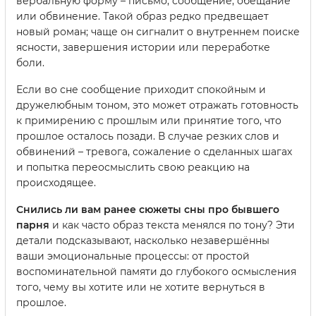
вербальную форму – письмо, сообщение, обещание
или обвинение. Такой образ редко предвещает
новый роман; чаще он сигналит о внутреннем поиске
ясности, завершения истории или переработке
боли.
Если во сне сообщение приходит спокойным и
дружелюбным тоном, это может отражать готовность
к примирению с прошлым или принятие того, что
прошлое осталось позади. В случае резких слов и
обвинений – тревога, сожаление о сделанных шагах
и попытка переосмыслить свою реакцию на
происходящее.
Снились ли вам ранее сюжеты сны про бывшего
парня
и как часто образ текста менялся по тону? Эти
детали подсказывают, насколько незавершённы
ваши эмоциональные процессы: от простой
воспоминательной памяти до глубокого осмысления
того, чему вы хотите или не хотите вернуться в
прошлое.