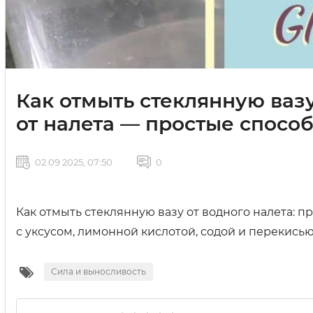
Как отмыть стеклянную вазу
от налета — простые спосо
02 09 2025, 07:50
0
Как отмыть стеклянную вазу от водного налета: п
с уксусом, лимонной кислотой, содой и перекисью
Сила и выносливость