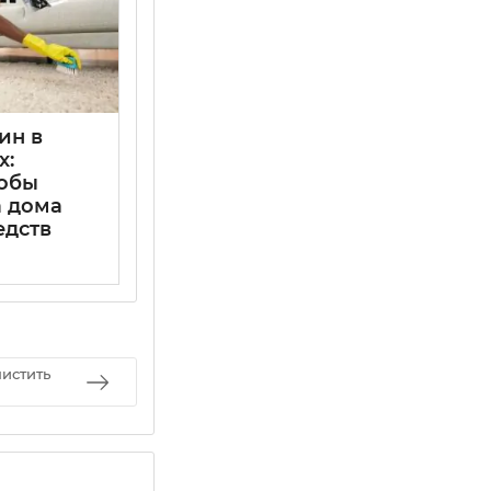
ин в
х:
собы
а дома
едств
чистить