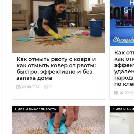
Как от
как от
Как отмыть рвоту с ковра и
эффек
как отмыть ковер от рвоты:
удален
быстро, эффективно и без
народн
запаха дома
по кл
02 09 2025
0
02 09 20
Сила и выносливость
Сила и вы