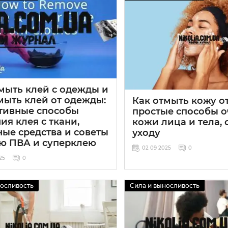
мыть клей с одежды и
мыть клей от одежды:
Как отмыть кожу от
тивные способы
простые способы о
ия клея с ткани,
кожи лица и тела, 
ые средства и советы
уходу
ею ПВА и суперклею
02 09 2025
0
25
0
носливость
Сила и выносливость