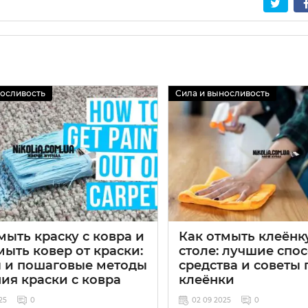
носливость
Сила и выносливость
мыть краску с ковра и
Как отмыть клеёнк
мыть ковер от краски:
столе: лучшие спо
ы и пошаговые методы
средства и советы 
ия краски с ковра
клеёнки
25
0
02 09 2025
0