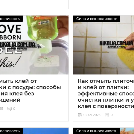
носливость
Сила и выносливость
мыть клей от
Как отмыть плито
ки с посуды: способы
и клей от плитки:
ия клея без
эффективные спос
ждений
очистки плитки и 
клея с поверхност
25
0
02 09 2025
0
носливость
Сила и выносливость