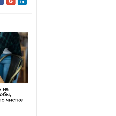
у на
собы,
по чистке