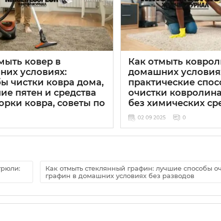
мыть ковер в
Как отмыть коврол
них условиях:
домашних условия
ы чистки ковра дома,
практические спо
ие пятен и средства
очистки ковролин
орки ковра, советы по
без химических ср
02 09 2025
0
25
0
трюли:
Как отмыть стеклянный графин: лучшие способы о
графин в домашних условиях без разводов