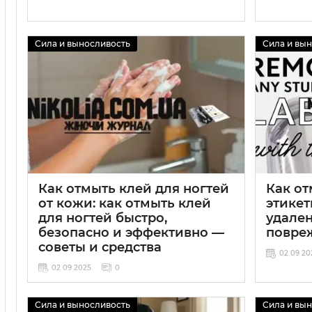
Сила и выносливость
Сила и вы
Как отмыть клей для ногтей
Как от
от кожи: как отмыть клей
этикет
для ногтей быстро,
удален
безопасно и эффективно —
повре
советы и средства
02 09 20
02 09 2025
0
Сила и выносливость
Сила и вы