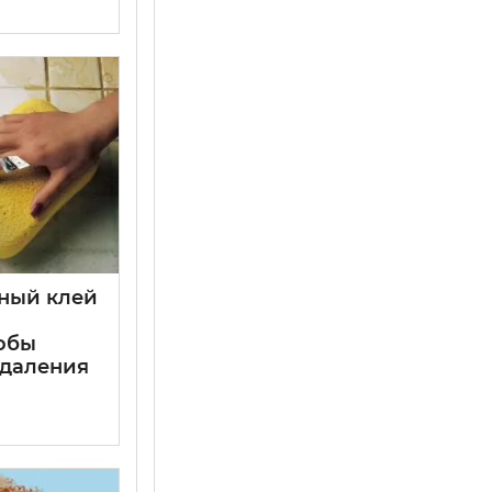
чный клей
обы
удаления
и