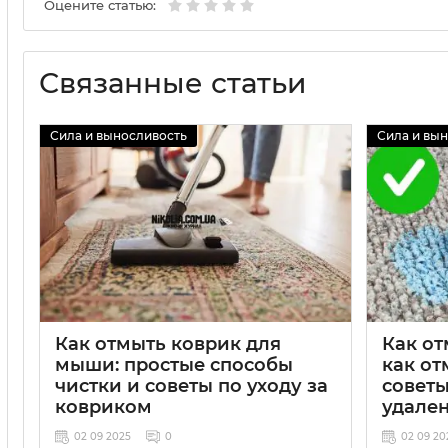
Оцените статью:
Связанные статьи
Сила и выносливость
Сила и вы
Как отмыть коврик для
Как от
мыши: простые способы
как от
чистки и советы по уходу за
совет
ковриком
удален
02 09 2025
0
02 09 20