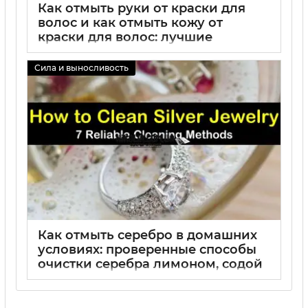
Как отмыть руки от краски для
волос и как отмыть кожу от
краски для волос: лучшие
способы удаления краски с кожи
и рук
Сила и выносливость
02 09 2025
0
Как отмыть серебро в домашних
условиях: проверенные способы
очистки серебра лимоном, содой
и перекисью водорода
02 09 2025
0