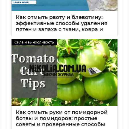
Как отмыть рвоту и блевотину:
эффективные способы удаления
пятен и запаха с ткани, ковра и
обивки дома — полезные советы
по быстрой чистке
Сила и выносливость
02 09 2025
0
Как отмыть руки от помидорной
ботвы и помидоров: простые
советы и проверенные способы