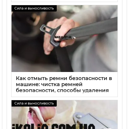
удаления пятен на руках
Сила и выносливость
02 09 2025
0
Как отмыть ремни безопасности в
машине: чистка ремней
безопасности, способы удаления
пятен и запахов, советы по
безопасной очистке
Сила и выносливость
02 09 2025
0