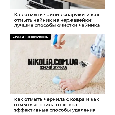
Как отмыть чайник снаружи и как
отмыть чайник из нержавейки:
лучшие способы очистки чайника
из нержавеющей стали, чистка
чайника и нержавейки, лимонная
Сила и выносливость
кислота, уксус, сода
02 09 2025
0
Как отмыть чернила с ковра и как
отмыть чернила от ковра:
эффективные способы удаления