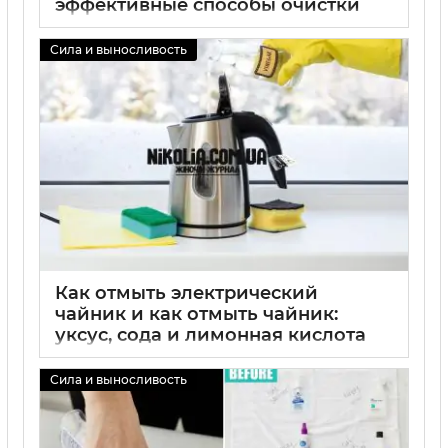
эффективные способы очистки
брусчатки от цемента, чем
удалить цементные пятна с
Сила и выносливость
тротуарной плитки, советы по
быстрой очистке
02 09 2025
0
Как отмыть электрический
чайник и как отмыть чайник:
уксус, сода и лимонная кислота
для простой очистки накипи
Сила и выносливость
02 09 2025
0