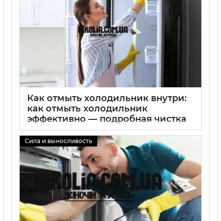
Как отмыть холодильник внутри:
как отмыть холодильник
эффективно — подробная чистка
изнутри, лучшие средства и
советы по уборке
Сила и выносливость
02 09 2025
0