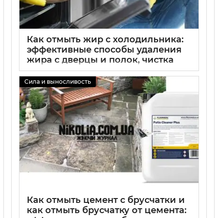
Как отмыть жир с холодильника:
эффективные способы удаления
жира с дверцы и полок, чистка
холодильника от жира без химии,
советы по уходу за
Сила и выносливость
холодильником
02 09 2025
0
Как отмыть цемент с брусчатки и
как отмыть брусчатку от цемента: