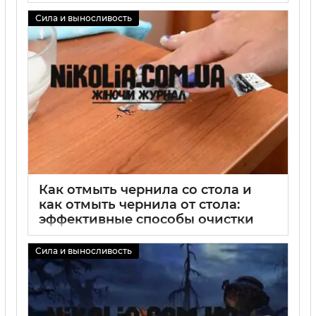
пятен, советы по средствам и
безопасной чистке
Сила и выносливость
02 09 2025
0
Как отмыть чернила со стола и
как отмыть чернила от стола:
эффективные способы очистки
пятен чернил с дерева, стекла и
пластика домашними средствами
Сила и выносливость
02 09 2025
0