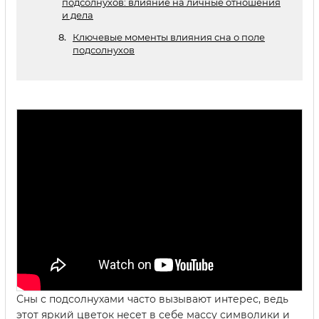
подсолнухов: влияние на личные отношения
и дела
Ключевые моменты влияния сна о поле
подсолнухов
Сны с подсолнухами часто вызывают интерес, ведь
этот яркий цветок несет в себе массу символики и