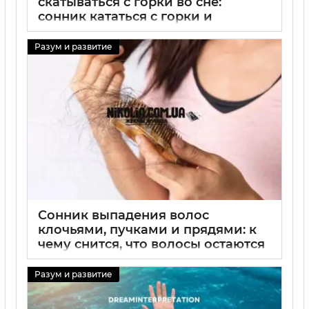
скатываться с горки во сне:
сонник кататься с горки и
ледяной горки
Разум и развитие
29 08 2025
0
Сонник выпадения волос
клочьями, пучками и прядями: к
чему снится, что волосы остаются
в руках
Разум и развитие
29 08 2025
0