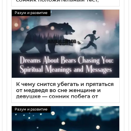
приснились 2 полоски на тесте
замужней женщины
Разум и развитие
29 08 2025
0
К чему снится убегать и прятаться
от медведя во сне женщине и
девушке — сонник побега от
медведя
Разум и развитие
29 08 2025
0