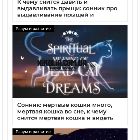
К чему снится давить и
выдавливать прыщи: сонник про
выдавливание прыщей и
толкование сновидений
Разум и развитие
29 08 2025
0
Сонник: мертвые кошки много,
мертвая кошка во сне, к чему
снится мертвая кошка и видеть
мертвую кошку
Разум и развитие
29 08 2025
0