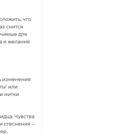
оложить, что
аз снится
ачимые для
ла и желания
ть изменения
ты' или
ли нитки
идца. Чувства
и стеснения –
ер,