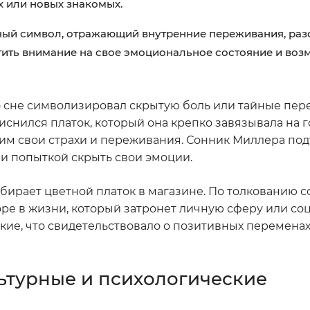
 или новых знакомых.
ный символ, отражающий внутренние переживания, раз
тить внимание на свое эмоциональное состояние и воз
во сне символизировал скрытую боль или тайные пер
иснился платок, который она крепко завязывала на г
ким свои страхи и переживания. Сонник Миллера под
 и попыткой скрыть свои эмоции.
ыбирает цветной платок в магазине. По толкованию 
оре в жизни, который затронет личную сферу или со
кие, что свидетельствовало о позитивных переменах
ультурные и психологические