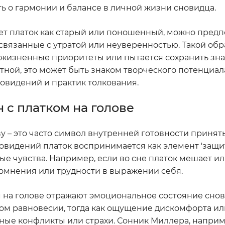
ь о гармонии и балансе в личной жизни сновидца.
вает платок как старый или поношенный, можно предп
вязанные с утратой или неуверенностью. Такой обр
ои жизненные приоритеты или пытается сохранить зн
етной, это может быть знаком творческого потенциа
овидений и практик толкования.
 с платком на голове
ву – это часто символ внутренней готовности приня
овидений платок воспринимается как элемент 'защи
ые чувства. Например, если во сне платок мешает и
сомнения или трудности в выражении себя.
м на голове отражают эмоциональное состояние снов
ком равновесии, тогда как ощущение дискомфорта ил
ные конфликты или страхи. Сонник Миллера, наприм