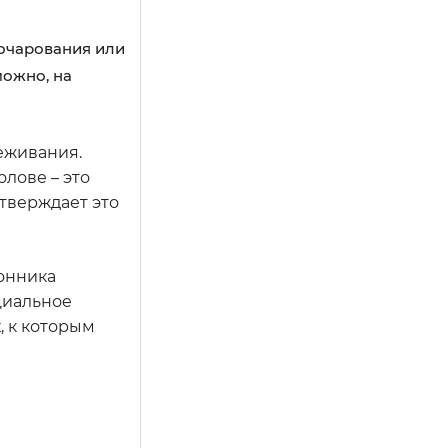
очарования или
можно, на
еживания.
олове – это
тверждает это
сонника
циальное
, к которым