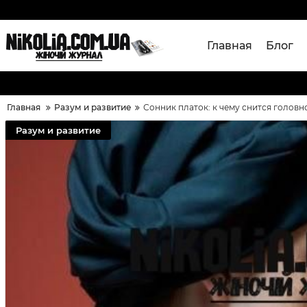
Главная
Блог
Главная
Разум и развитие
Сонник платок: к чему снится головн
Разум и развитие