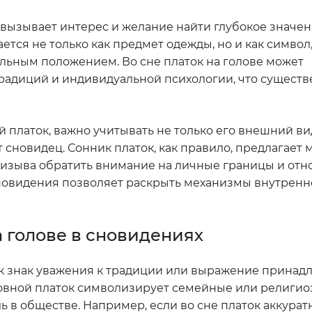
о вызывает интерес и желание найти глубокое значен
ется не только как предмет одежды, но и как символ
льным положением. Во сне платок на голове может
традиций и индивидуальной психологии, что сущест
 платок, важно учитывать не только его внешний вид
т сновидец. Сонник платок, как правило, предлагает
призыва обратить внимание на личные границы и отн
новидения позволяет раскрыть механизмы внутренн
а голове в сновидениях
ак знак уважения к традиции или выражение принад
ловной платок символизирует семейные или религи
ль в обществе. Например, если во сне платок аккурат