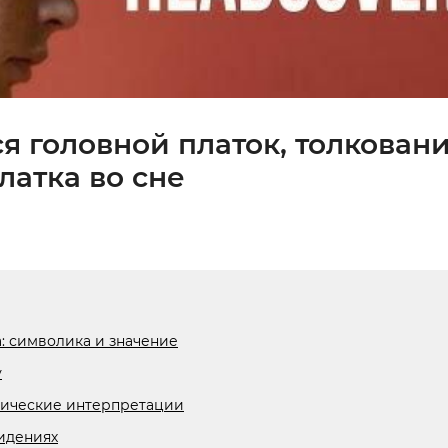
ся головной платок, толкован
латка во сне
: символика и значение
у
огические интерпретации
видениях