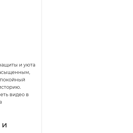
защиты и уюта
 насыщенным,
 спокойный
историю.
еть видео в
в
 и