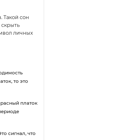
. Такой сон
 скрыть
имвол личных
одимость
ток, то это
Красный платок
периоде
то сигнал, что