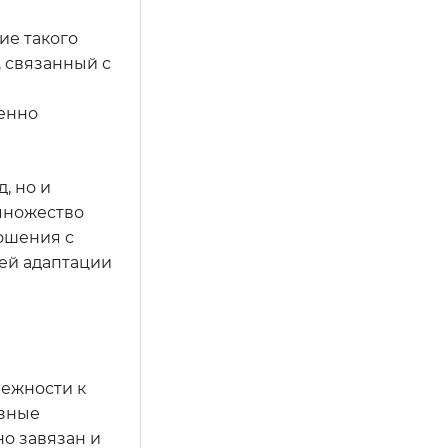
ие такого
, связанный с
венно
, но и
 множество
ошения с
ей адаптации
лежности к
озные
но завязан и