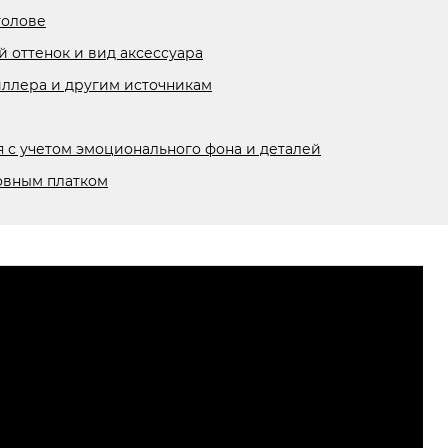
голове
й оттенок и вид аксессуара
иллера и другим источникам
я с учетом эмоционального фона и деталей
овным платком