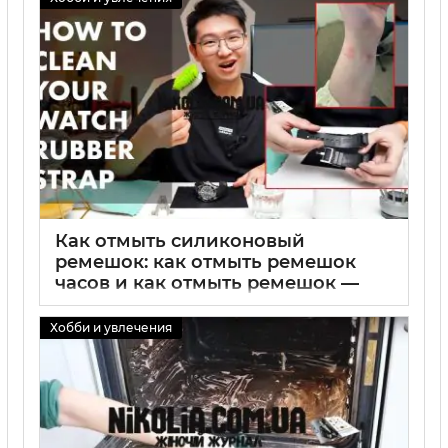
01 09 2025
0
Как отмыть силиконовый
ремешок: как отмыть ремешок
часов и как отмыть ремешок —
руководство по чистке
силиконового ремешка
Хобби и увлечения
01 09 2025
0