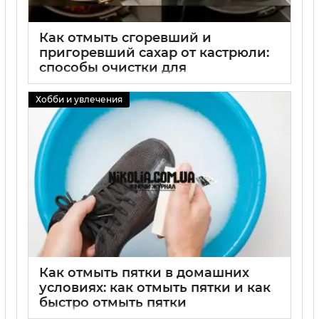
Как отмыть сгоревший и
пригоревший сахар от кастрюли:
способы очистки для
эмалированной и обычной
кастрюли
Хобби и увлечения
01 09 2025
0
Как отмыть пятки в домашних
условиях: как отмыть пятки и как
быстро отмыть пятки