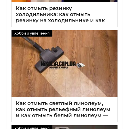
Как отмыть резинку
холодильника: как отмыть
резинку на холодильнике и как
отмыть резинки в холодильнике
— советы по чистке уплотнителя
Хобби и увлечения
01 09 2025
0
Как отмыть светлый линолеум,
как отмыть рельефный линолеум
и как отмыть белый линолеум —
лучшие способы чистки и ухода
Хобби и увлечения