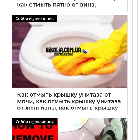
как отмыть пятно от вина,
пошаговые способы удаления и
эффективные средства
Хобби и увлечения
02 09 2025
0
Как отмыть крышку унитаза от
мочи, как отмыть крышку унитаза
от желтизны, как отмыть крышку
унитаза: эффективные методы
чистки, советы и средства
Хобби и увлечения
02 09 2025
0