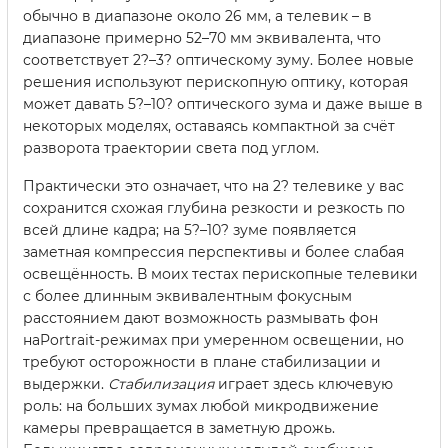
обычно в диапазоне около 26 мм, а телевик – в
диапазоне примерно 52–70 мм эквивалента, что
соответствует 2?–3? оптическому зуму. Более новые
решения используют перископную оптику, которая
может давать 5?–10? оптического зума и даже выше в
некоторых моделях, оставаясь компактной за счёт
разворота траектории света под углом.
Практически это означает, что на 2? телевике у вас
сохранится схожая глубина резкости и резкость по
всей длине кадра; на 5?–10? зуме появляется
заметная компрессия перспективы и более слабая
освещённость. В моих тестах перископные телевики
с более длинным эквивалентным фокусным
расстоянием дают возможность размывать фон
наPortrait-режимах при умеренном освещении, но
требуют осторожности в плане стабилизации и
выдержки.
Стабилизация
играет здесь ключевую
роль: на больших зумах любой микродвижение
камеры превращается в заметную дрожь.