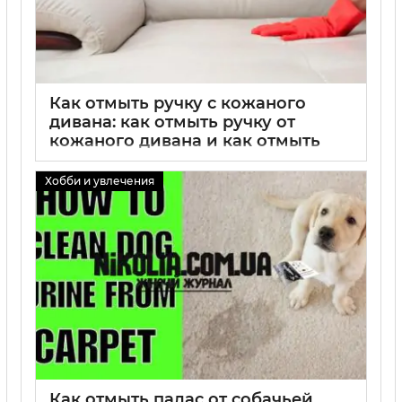
Как отмыть ручку с кожаного
дивана: как отмыть ручку от
кожаного дивана и как отмыть
кожаный диван от ручки —
эффективные способы очистки и
Хобби и увлечения
уход за кожаной мебелью
02 09 2025
0
Как отмыть палас от собачьей