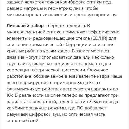
задачей является точная калибровка оптики под
размер матрицы и геометрию линз, чтобы
минимизировать искажения и цветовую кривизну.
Линзовый набор
– сердце телевика. В
многоэлементной оптике применяют асферические
элементы и редкозамещающие стекла (ED/HR) для
снижения хроматической аберрации и снижения
круглых ряби по краям кадра. В зависимости от
дизайна могут использоваться две или несколько
групп линз, включая специальные элементы для
коррекции сферической дисторсии. Фокусное
расстояние, обозначаемое в эквиваленте кадра, чаще
всего варьируется от примерно 3x до 5x, а в
флагманских устройствах встречаются варианты до
10x. В реальности многие телефоны предлагают три
варианта: стандартный, телеобъектив 3–5x и иногда
комбинированные режимы, где ПО добавляет
разумный цифровой зум, но оптическая часть
остается базой.