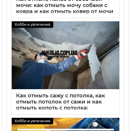
мочи: как отмыть мочу собаки с
ковра и как отмыть ковер от мочи
собаки
Хобби и увлечения
02 09 2025
0
Как отмыть сажу с потолка, как
отмыть потолок от сажи и как
отмыть копоть с потолка:
эффективные способы чистки
потолка
Хобби и увлечения
02 09 2025
0