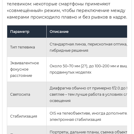
телевиком: некоторые смартфоны применяют
«совмещённый» режим, чтобы переключение между
камерами происходило плавно и без рывков в кадре.
Параметр
Описание
Стандартная линза, перископная оптика, ил
Тип телевика
гибридные решения
Эквивалентное
Около 50–70 мм (2?), до 100–200 мм и выше (5
фокусное
продвинутых моделях
расстояние
Диафрагма обычно от примерно f/2.0 до f/4.0
Светосила
светлее – тем лучше работа в условиях слаб
освещения
OIS на телеобъективе, иногда дополнительн
Стабилизация
электронная стабилизация
Портреты, дальние планы, съемка объектов 