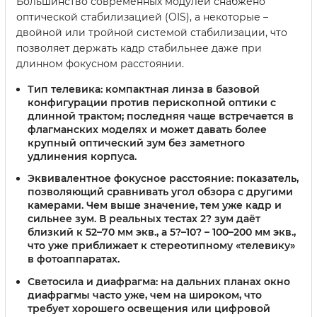
Большинство современных модулей снабжено
оптической стабилизацией (OIS), а некоторые –
двойной или тройной системой стабилизации, что
позволяет держать кадр стабильнее даже при
длинном фокусном расстоянии.
Тип телевика
: компактная линза в базовой
конфигурации против перископной оптики с
длинной трактом; последняя чаще встречается в
флагманских моделях и может давать более
крупный оптический зум без заметного
удлинения корпуса.
Эквивалентное фокусное расстояние
: показатель,
позволяющий сравнивать угол обзора с другими
камерами. Чем выше значение, тем уже кадр и
сильнее зум. В реальных тестах 2? зум даёт
близкий к 52–70 мм экв., а 5?–10? – 100–200 мм экв.,
что уже приближает к стереотипному «телевику»
в фотоаппаратах.
Светосила и диафрагма
: на дальних планах окно
диафрагмы часто уже, чем на широком, что
требует хорошего освещения или цифровой