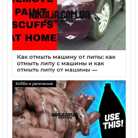
Как отмыть машину от липы: как
отмыть липу с машины и как
отмыть липу от машины —
лучшие способы удаления
липкого налета с кузова
Хобби и увлечения
02 09 2025
0