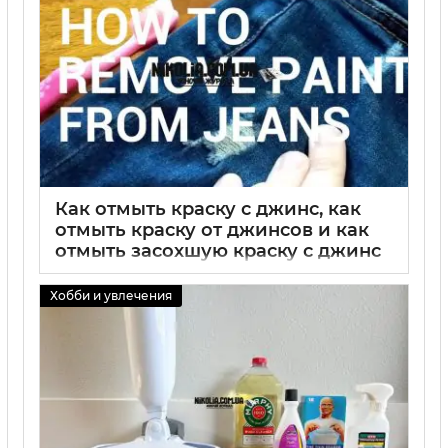
Как отмыть краску с джинс, как
отмыть краску от джинсов и как
отмыть засохшую краску с джинс
— лучшие способы удаления
краски с ткани
Хобби и увлечения
02 09 2025
0