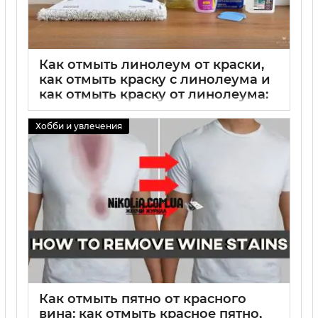
Как отмыть линолеум от краски,
как отмыть краску с линолеума и
как отмыть краску от линолеума:
простые и эффективные способы
очистки
Хобби и увлечения
02 09 2025
0
Как отмыть пятно от красного
вина: как отмыть красное пятно,