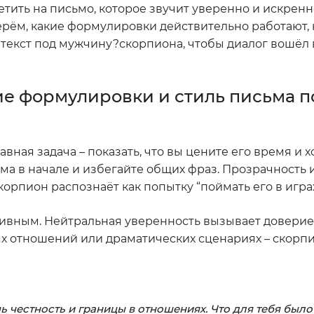
тить на письмо, которое звучит уверенно и искренн
рём, какие формулировки действительно работают, 
 текст под мужчину?скорпиона, чтобы диалог вошёл 
кие формулировки и стиль письма 
вная задача – показать, что вы цените его время и х
ма в начале и избегайте общих фраз. Прозрачность 
рпион распознаёт как попытку “поймать его в играх
сивным. Нейтральная уверенность вызывает довери
ях отношений или драматических сценариях – скорп
ь честность и границы в отношениях. Что для тебя было