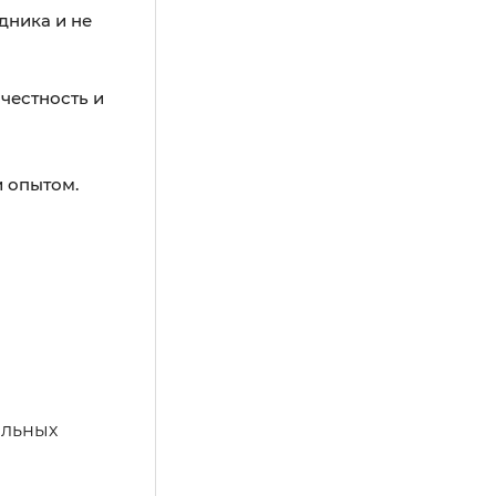
дника и не
честность и
и опытом.
альных