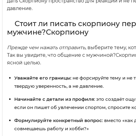
дать Скорпиону пространство для реакции и не п
давление.
Стоит ли писать скорпиону пе
мужчине?Скорпиону
Прежде чем нажать отправить
, выберите тему, к
Так вы увидите, что общение с мужчиной?Скорпио
ясной целью.
Уважайте его границы
: не форсируйте тему и не
твердую уверенность, а не давление.
Начинайте с детали из профиля
: это создаёт ощ
если он пишет об увлечении спортом, спросите 
Формулируйте конкретный вопрос
: вместо «как
совмещаешь работу и хобби?»