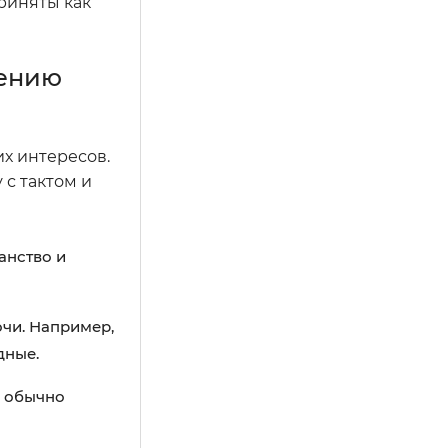
приняты как
щению
их интересов.
 с тактом и
анство и
очи. Например,
дные.
ы обычно