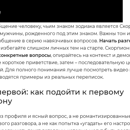
ение человеку, чьим знаком зодиака является Скор
т мужчины, рожденного под этим знаком. Важны тон и
 общение в серию навязчивых вопросов.
Начать раз
избегайте слишком личных тем на старте. Скорпион
конкретные вопросы
, опирайтесь на контекст и дем
 короткое приветствие, затем – последовательную 
. Для полного понимания лучше посмотреть видео в
иводятся примеры из реальных переписок.
первой: как подойти к первому
ону
 из профиля и ясный вопрос, а не романтизированны
го разговора, а не как попытка «угадать» его настр