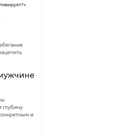
отивирует?»
»
избегание
зацепить
 мужчине
вы
и глубину
 конкретным и