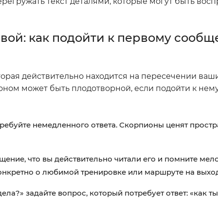
ерегружать текст деталями, которые могут быть вос
рвой: как подойти к первому сооб
оторая действительно находится на пересечении ваш
ном может быть плодотворной, если подойти к нему
 требуйте немедленного ответа. Скорпионы ценят простр
ущение, что вы действительно читали его и помните мел
конкретно о любимой тренировке или маршруте на выхо
 дела?» задайте вопрос, который потребует ответ: «как т