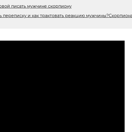
ервой писать мужчине скорпиону
ть переписку и как трактовать реакцию мужчины?Скорпион