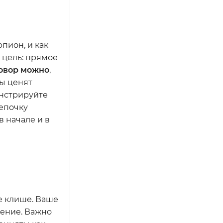
пион, и как
 цель: прямое
говор можно
,
ы ценят
онстрируйте
цепочку
 начале и в
е клише. Ваше
оение. Важно