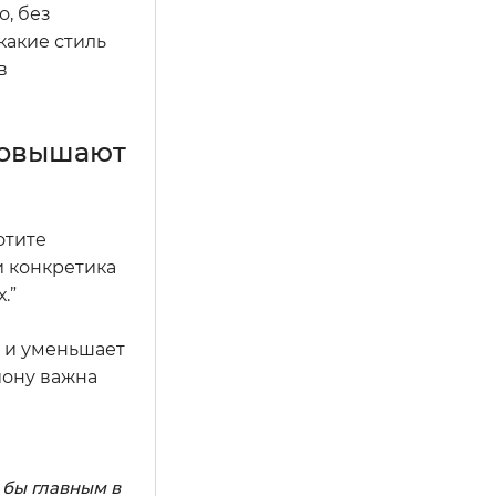
о, без
какие стиль
в
повышают
отите
и конкретика
.”
е и уменьшает
иону важна
 бы главным в