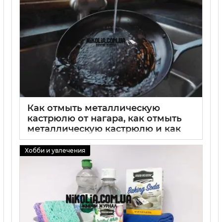
02 09 2025
0
Как отмыть металлическую
кастрюлю от нагара, как отмыть
металлическую кастрюлю и как
отмыть железные кастрюли
простыми методами
Хобби и увлечения
02 09 2025
0