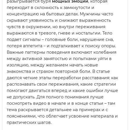
разыгрывается буря
мощных эмоций
, которая
переходит в склонность к замкнутости и
концентрацию на бытовых делах. Мужчины часто
скрывают уязвимость и снижают выраженность
чувств в окружении, но внутри переживания
выражаются в тревоге, гневе и ностальгии. Тело
подает сигналы – головные боли, нарушение сна,
потеря аппетита – и подталкивает к поиску опоры.
Важные паттерны поведения включают колебания
между активной занятостью и попытками уйти в
изоляцию, между желанием начать новые
знакомства и страхом повторной боли. В статье
даются четкие этапы переработки расставания: как
распознавать свои переживания, какие стратегии
помогают двигаться вперед и какие ошибки лучше
не допускать. Для полного понимания лучше
посмотреть видео в начале и в конце статьи – там
тема раскрывается детальнее на примерах и с
пояснениями, что облегчает усвоение материала и
практических шагов.