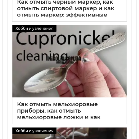
Как отмыть черный маркер, как
отмыть спиртовой маркер и как
отмыть маркер: эффективные
методы удаления пятен
Хобби и увлечения
02 09 2025
0
Как отмыть мельхиоровые
приборы, как отмыть
мельхиоровые ложки и как
отмыть мельхиоровые изделия:
полный гид по чистке мельхиора
Хобби и увлечения