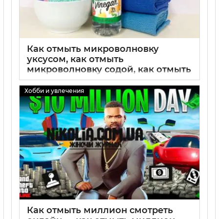
Как отмыть микроволновку
уксусом, как отмыть
микроволновку содой, как отмыть
микроволновку отзывы: лучшие
способы и реальные результаты
Хобби и увлечения
02 09 2025
0
Как отмыть миллион смотреть