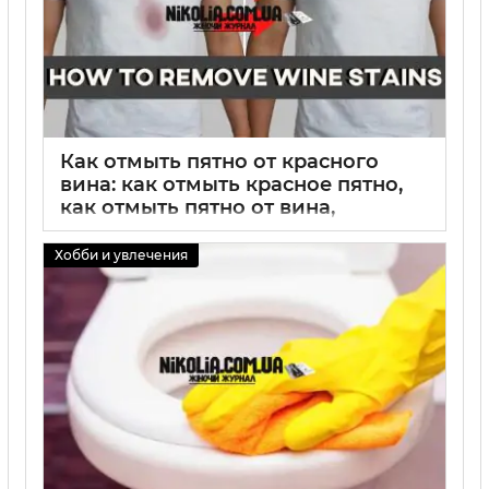
Как отмыть пятно от красного
вина: как отмыть красное пятно,
как отмыть пятно от вина,
пошаговые способы удаления и
эффективные средства
Хобби и увлечения
02 09 2025
0