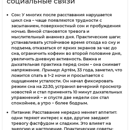
социальные связи
Сон
: У многих после расставания нарушается
цикл сна – чаще появляются трудности с
засыпанием, поверхностный сон и пробуждения
ночью. Виной становятся тревога и
мыслительный анамнез дня. Практические шаги:
устанавливать устойчивое время отхода ко сну и
подъема, отказаться от ярких экранов за час до
сна, ограничить кофеин во второй половине дня,
увеличить дневную активность. Важна и
дыхательная практика перед сном – она снимает
напряжение.
Пример
: Артём, 33 года, заметил, что
ложится спать в 1–2 ночи и просыпается с
ощущением усталости. Он начал фиксировать
режим сна на 22:30, устранил вечерний просмотр
новостей и стал применять 10 минут дыхательных
упражнений – и спустя две недели сон стал
спокойнее, а утро – более бодрым.
Питание
: Расставание нередко меняет аппетит:
одни теряют интерес к еде, другие заедают
тревогу фастфудом и сладким. Это влияет на
энергию и настроение. Практические советы: