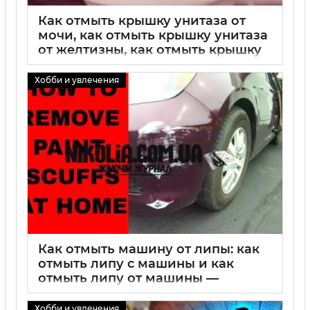
Как отмыть крышку унитаза от
мочи, как отмыть крышку унитаза
от желтизны, как отмыть крышку
унитаза: эффективные методы
чистки, советы и средства
Хобби и увлечения
02 09 2025
0
Как отмыть машину от липы: как
отмыть липу с машины и как
отмыть липу от машины —
лучшие способы удаления
липкого налета с кузова
Хобби и увлечения