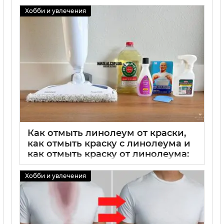
Хобби и увлечения
Как отмыть линолеум от краски,
как отмыть краску с линолеума и
как отмыть краску от линолеума:
простые и эффективные способы
очистки
Хобби и увлечения
02 09 2025
0