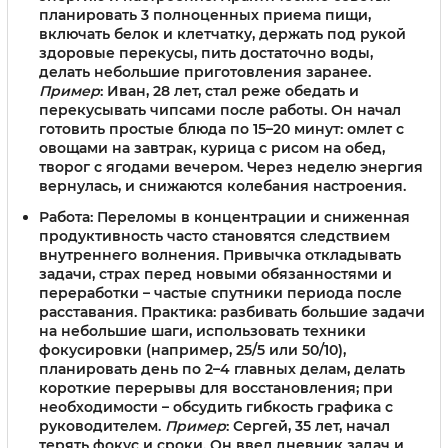
планировать 3 полноценных приема пищи,
включать белок и клетчатку, держать под рукой
здоровые перекусы, пить достаточно воды,
делать небольшие приготовления заранее.
Пример
: Иван, 28 лет, стал реже обедать и
перекусывать чипсами после работы. Он начал
готовить простые блюда по 15–20 минут: омлет с
овощами на завтрак, курица с рисом на обед,
творог с ягодами вечером. Через неделю энергия
вернулась, и снижаются колебания настроения.
Работа
: Переломы в концентрации и сниженная
продуктивность часто становятся следствием
внутреннего волнения. Привычка откладывать
задачи, страх перед новыми обязанностями и
переработки – частые спутники периода после
расставания. Практика: разбивать большие задачи
на небольшие шаги, использовать техники
фокусировки (например, 25/5 или 50/10),
планировать день по 2–4 главных делам, делать
короткие перерывы для восстановления; при
необходимости – обсудить гибкость графика с
руководителем.
Пример
: Сергей, 35 лет, начал
терять фокус и сроки. Он ввел дневник задач и