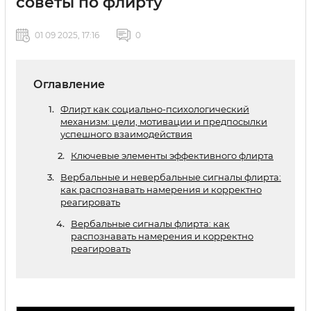
советы по флирту
01 09 2025, 17:16
0
Оглавление
Флирт как социально-психологический
механизм: цели, мотивации и предпосылки
успешного взаимодействия
Ключевые элементы эффективного флирта
Вербальные и невербальные сигналы флирта:
как распознавать намерения и корректно
реагировать
Вербальные сигналы флирта: как
распознавать намерения и корректно
реагировать