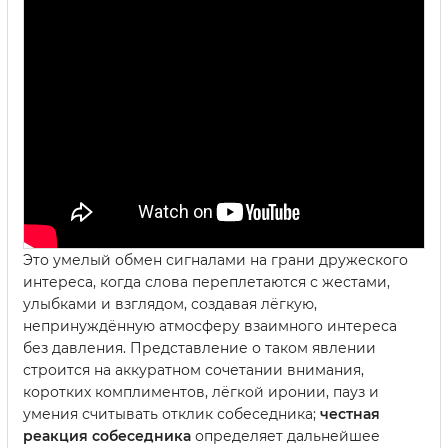
Это умелый обмен сигналами на грани дружеского
интереса, когда слова переплетаются с жестами,
улыбками и взглядом, создавая лёгкую,
непринуждённую атмосферу взаимного интереса
без давления. Представление о таком явлении
строится на аккуратном сочетании внимания,
коротких комплиментов, лёгкой иронии, пауз и
умения считывать отклик собеседника;
честная
реакция собеседника
определяет дальнейшее