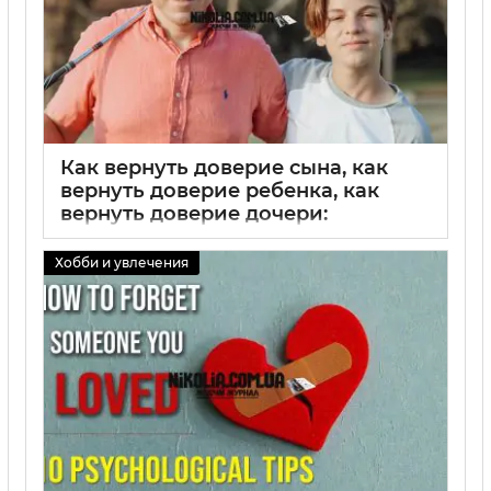
Как вернуть доверие сына, как
вернуть доверие ребенка, как
вернуть доверие дочери:
практические шаги родителей по
восстановлению доверия в семье
Хобби и увлечения
01 09 2025
0