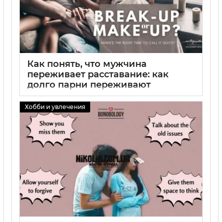
Как понять, что мужчина
переживает расставание: как
долго парни переживают
расставание и как долго мужчина
переживает расставание
Хобби и увлечения
01 09 2025
0