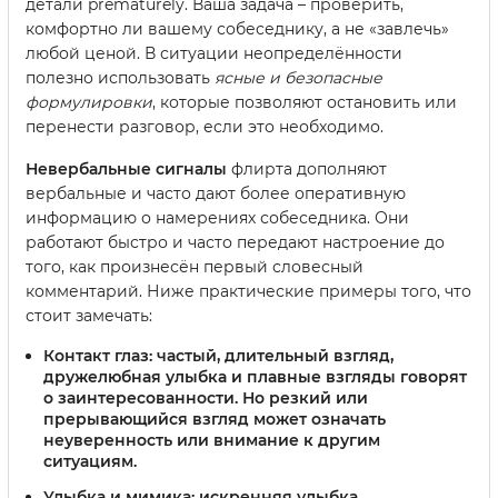
детали prematurely. Ваша задача – проверить,
комфортно ли вашему собеседнику, а не «завлечь»
любой ценой. В ситуации неопределённости
полезно использовать
ясные и безопасные
формулировки
, которые позволяют остановить или
перенести разговор, если это необходимо.
Невербальные сигналы
флирта дополняют
вербальные и часто дают более оперативную
информацию о намерениях собеседника. Они
работают быстро и часто передают настроение до
того, как произнесён первый словесный
комментарий. Ниже практические примеры того, что
стоит замечать:
Контакт глаз
: частый, длительный взгляд,
дружелюбная улыбка и плавные взгляды говорят
о заинтересованности. Но резкий или
прерывающийся взгляд может означать
неуверенность или внимание к другим
ситуациям.
Улыбка и мимика
: искренняя улыбка