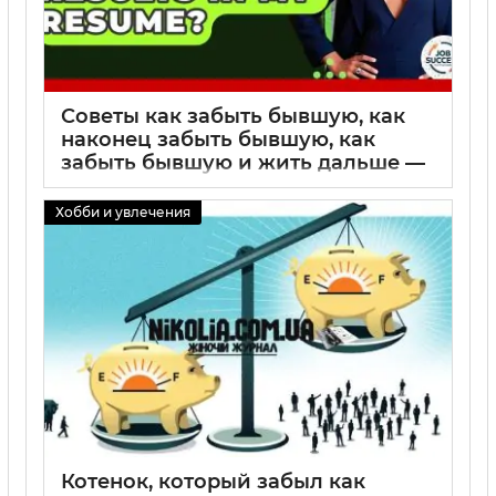
Советы как забыть бывшую, как
наконец забыть бывшую, как
забыть бывшую и жить дальше —
практический гид с пошаговыми
методами и психологическими
Хобби и увлечения
техниками
01 09 2025
0
Котенок, который забыл как