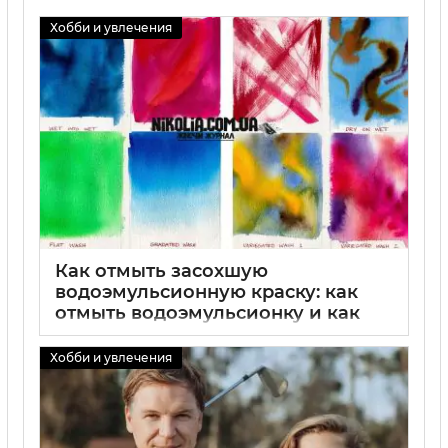
Хобби и увлечения
Как отмыть засохшую
водоэмульсионную краску: как
отмыть водоэмульсионку и как
быстро отмыть
водоэмульсионную краску
Хобби и увлечения
01 09 2025
0