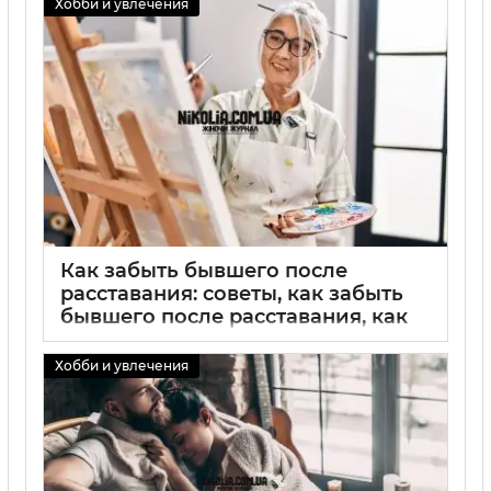
расставание
Хобби и увлечения
01 09 2025
0
Как забыть бывшего после
расставания: советы, как забыть
бывшего после расставания, как
забыть бывшего парня после
расставания
Хобби и увлечения
01 09 2025
0