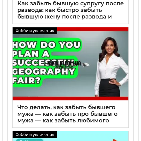
Как забыть бывшую супругу после
развода: как быстро забыть
бывшую жену после развода и
вернуть жизнь без боли
Хобби и увлечения
01 09 2025
0
Что делать, как забыть бывшего
мужа — как забыть про бывшего
мужа — как забыть любимого
бывшего мужа: пошаговый план,
практические советы психолога и
Хобби и увлечения
упражнения